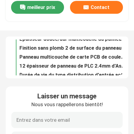
meilleur prix
Contact
Carte électronique multicouche de produits d'automation 12 couches de longue durée de vie
Épaisseur douce/dur multicouche du panneau 1.6MM de carte PCB pour des produits d'automation d'industrie
À propos de nous
Finition sans plomb 2 de surface du panneau multicouche industriel HASL de carte PCB - approbation d'UL de couche
Panneau multicouche de carte PCB de couleur verte, surface d'or d'immersion de carte électronique de carte PCB
Visite de l'usine
12 épaisseur de panneau de PLC 2.4mm d'Assemblée de carte électronique de couche pour la commande en gros
Durée de vie du type distribution d'entrée actuelle d'isolant de signal analogue de série de LS-THS-IP longue
Contrôle de la qualité
RDT de la Manche du convertisseur 6 du DA d'ANNONCE de signal analogue RS485 au convertisseur LS-TD4015
type émetteur actuel à C.A. du convertisseur 4-20mA de courant de perforation d'isolant de signal numérique
Nous contacter
Le C.C dactylographient le temps de réponse de l'émetteur LS-TET-I 10mS d'isolement de signal de courant/tension
Le C.A. dactylographient l'émetteur courant-tension d'isolant de signal à 0-5V/à 4-20mA LS-TET-AI
Nouvelles
Laisser un message
Rail actuel de vacarme de convertisseur de signal d'entrée de série de LS-THG-IP montant l'alimentation d'énergie de DC24V
Nous vous rappellerons bientôt!
Le convertisseur 4-20ma du DA de l'ANNONCE LS-WJ21 a entré le support de rail de vacarme de protocole de Modbus RTU de la sortie RS485
Les affaires
Les entrées analogiques du convertisseur 8 du DA d'ANNONCE des bits LS-WJ28 24 signalent au contrôle d'automation de l'industrie RS485/232
LS-WJ31 RS485/232 au convertisseur RS232 du DA de l'ANNONCE 4-20mA à 0-5V pour l'automation d'industrie
Le blog
Signal analogue du convertisseur 16-CH du DA de l'ANNONCE LS-WJ29 aux convertisseurs de RS485/232 Modbus