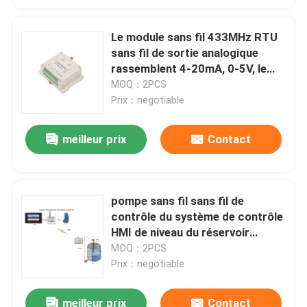
Le module sans fil 433MHz RTU
sans fil de sortie analogique
rassemblent 4-20mA, 0-5V, le
signal 0-10V
MOQ：2PCS
Prix：negotiable
meilleur prix
Contact
pompe sans fil sans fil de
contrôle du système de contrôle
HMI de niveau du réservoir
433MHz SUR OUTRE de 2km
MOQ：2PCS
Prix：negotiable
meilleur prix
Contact