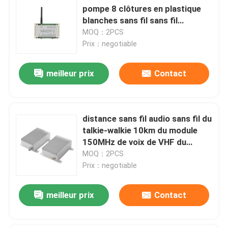
pompe 8 clôtures en plastique
blanches sans fil sans fil
d'entrées/sorties du contrôle
MOQ：2PCS
Prix：negotiable
meilleur prix
Contact
distance sans fil audio sans fil du
talkie-walkie 10km du module
150MHz de voix de VHF du
module 25W
MOQ：2PCS
Prix：negotiable
meilleur prix
Contact