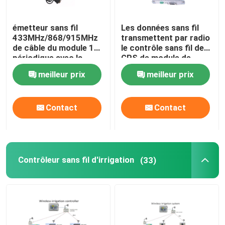
modem par radio sans fil
émetteur sans fil
Les données sans fil
433MHz/868/915MHz
transmettent par radio
de câble du module 1W
le contrôle sans fil de
passage de la radio 4G
périodique avec la
GPS de module de
clôture en plastique
marine de la
meilleur prix
meilleur prix
RS232
transmission de
Module sans fil de Lora
données du modem
150MHz 20km
Contact
Contact
Accessoires sans fil d'antenne
carte de circuit imprimé multicouche
Contrôleur sans fil d'irrigation
(33)
Isolant de signal numérique
Convertisseur du DA d'ANNONCE