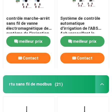
Interface de machine humaine de HMI
contrôle marche-arrêt
Système de contrôle
sans fil de vanne
automatique
Contrôleur programmable de logique de PLC
électromagnétique de
d'irrigation de l'ABS
système de l'irrigation
4ch verrouillant le
433MHz
contrôleur de valve
meilleur prix
meilleur prix
Générateurs solaires portatifs
Contact
Contact
Contrôleur sans fil DMX
rtu sans fil de modbus
(21)