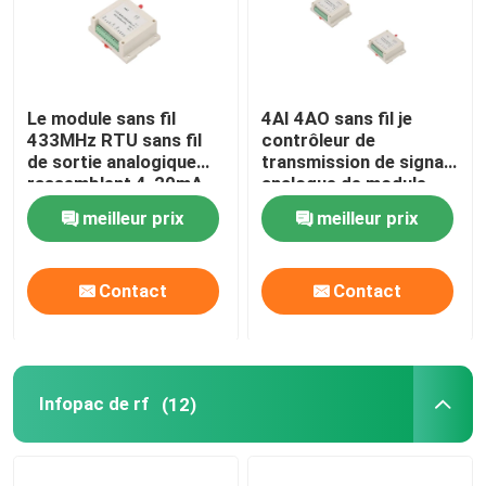
Le module sans fil
4AI 4AO sans fil je
433MHz RTU sans fil
contrôleur de
de sortie analogique
transmission de signal
rassemblent 4-20mA,
analogue de module
0-5V, le signal 0-10V
d'O
meilleur prix
meilleur prix
Contact
Contact
Infopac de rf
(12)