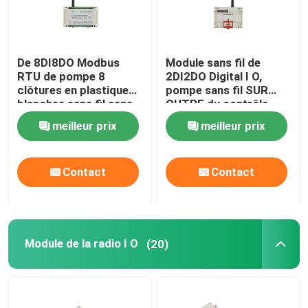
De 8DI8DO Modbus
Module sans fil de
RTU de pompe 8
2DI2DO Digital I O,
clôtures en plastique
pompe sans fil SUR
blanches sans fil sans
OUTRE du contrôle
fil d'entrées/sorties du
2km
meilleur prix
meilleur prix
contrôle
Contact
Contact
Module de la radio I O
(20)