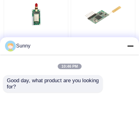
transfert des données
100mW mini module
sans fil 1km RS232
sans fil 433MHz 1km
Sunny
RS485 TTL de
d'émetteur-récepteur
l'infopac de 433MHz rf
de TTL d'infopac de la
100mW
taille rf
10:46 PM
meilleur prix
meilleur prix
Good day, what product are you looking 
for?
Contact
Contact
Regardez plus
Aperçu
Au sujet de nous
Contactez-nous