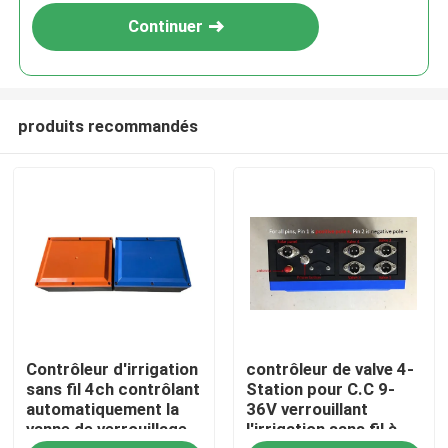
Continuer
produits recommandés
À la maison
Contrôleur d'irrigation
contrôleur de valve 4-
Produits
sans fil 4ch contrôlant
Station pour C.C 9-
automatiquement la
36V verrouillant
vanne de verrouillage
l'irrigation sans fil à
Vidéos