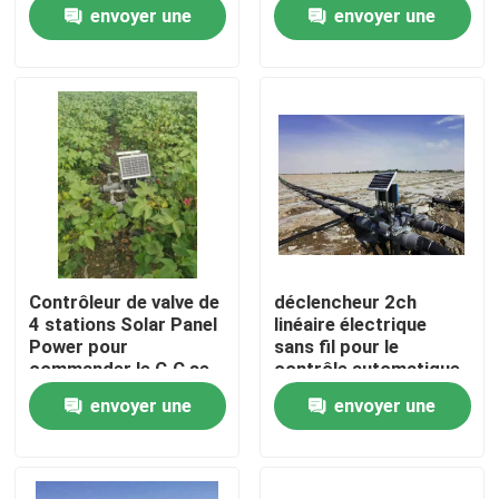
de type CC
télécommande des
envoyer une
envoyer une
valves 2km
demande
demande
À propos de nous
Visite de l'usine
Contrôle de la qualité
Nous contacter
Contrôleur de valve de
déclencheur 2ch
4 stations Solar Panel
linéaire électrique
Nouvelles
Power pour
sans fil pour le
commander le C.C se
contrôle automatique
verrouillant
d'irrigation
envoyer une
envoyer une
automatiquement
Les affaires
demande
demande
Le blog