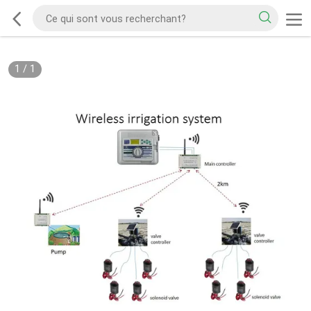
1
/
1