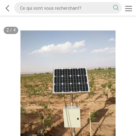
2
/
4