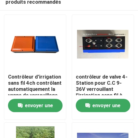
produits recommandés
Contrôleur d'irrigation
contrôleur de valve 4-
sans fil 4ch contrôlant
Station pour C.C 9-
automatiquement la
36V verrouillant
vanne de verrouillage
l'irrigation sans fil à
À la maison
de type CC
télécommande des
envoyer une
envoyer une
valves 2km
Produits
demande
demande
Vidéos