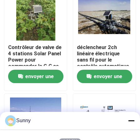
À propos de nous
Visite de l'usine
Contrôleur de valve de
déclencheur 2ch
4 stations Solar Panel
linéaire électrique
Contrôle de la qualité
Power pour
sans fil pour le
commander le C.C se
contrôle automatique
verrouillant
d'irrigation
envoyer une
envoyer une
Nous contacter
automatiquement
demande
demande
Nouvelles
Les affaires
Sunny
Le blog