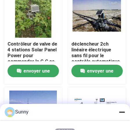
À propos de nous
Visite de l'usine
Contrôleur de valve de
déclencheur 2ch
4 stations Solar Panel
linéaire électrique
Contrôle de la qualité
Power pour
sans fil pour le
commander le C.C se
contrôle automatique
verrouillant
d'irrigation
envoyer une
envoyer une
Nous contacter
automatiquement
demande
demande
Nouvelles
Les affaires
Sunny
Le blog