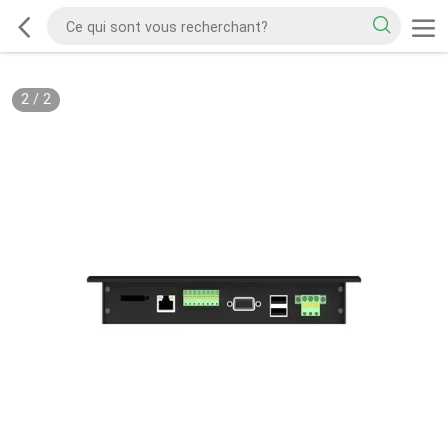
2
/
2