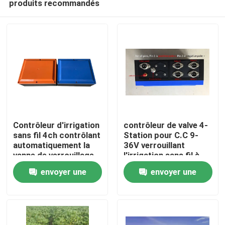
produits recommandés
Contrôleur d'irrigation
contrôleur de valve 4-
sans fil 4ch contrôlant
Station pour C.C 9-
automatiquement la
36V verrouillant
vanne de verrouillage
l'irrigation sans fil à
À la maison
de type CC
télécommande des
envoyer une
envoyer une
valves 2km
Produits
demande
demande
Vidéos