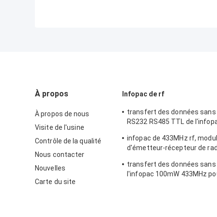
À propos
Infopac de rf
transfert des données sans 
À propos de nous
RS232 RS485 TTL de l'infop
Visite de l'usine
433MHz rf 100mW
infopac de 433MHz rf, module
Contrôle de la qualité
d'émetteur-récepteur de rad
Nous contacter
l'émetteur 2KM de rf pour l'
transfert des données sans fi
Nouvelles
l'infopac 100mW 433MHz po
Carte du site
données périodiques de 50