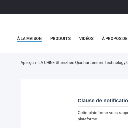
À LA MAISON
PRODUITS
VIDÉOS
À PROPOS DE
LE BLOG
NOUVELLES DE SOCIÉTÉ
Aperçu
LA CHINE Shenzhen Qianhai Lensen Technology Co.
Clause de notificati
Cette plateforme vous rappel
plateforme.