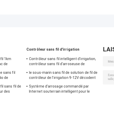
LAI
Contrôleur sans fil d'irrigation
fil 1km
Contrôleur sans fil intelligent d'irrigation,
ac de
contrôleur sans fil d'arroseuse de
programme d'irrigation
 sans fil
le sous-marin sans fil de solution de fil de
io de
contrôleur de l'irrigation 9-12V décodent
Amr
le panneau 128 que la station décodent
l sans fil de
Système d'arrosage commandé par
le conseil
ur des
Internet souterrain intelligent pour le
0m
solénoïde d'entraînement d'impulsion