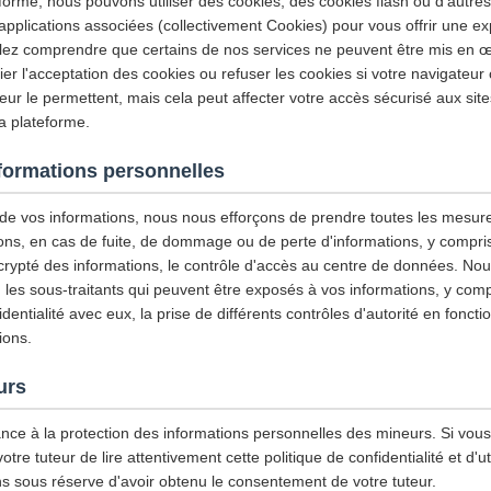
eforme, nous pouvons utiliser des cookies, des cookies flash ou d'autre
applications associées (collectivement Cookies) pour vous offrir une exp
llez comprendre que certains de nos services ne peuvent être mis en œ
r l'acceptation des cookies ou refuser les cookies si votre navigateur 
ur le permettent, mais cela peut affecter votre accès sécurisé aux site
la plateforme.
nformations personnelles
é de vos informations, nous nous efforçons de prendre toutes les mesur
ons, en cas de fuite, de dommage ou de perte d'informations, y compris, 
 crypté des informations, le contrôle d'accès au centre de données. N
les sous-traitants qui peuvent être exposés à vos informations, y compri
entialité avec eux, la prise de différents contrôles d'autorité en foncti
ions.
urs
nce à la protection des informations personnelles des mineurs. Si vou
e tuteur de lire attentivement cette politique de confidentialité et d'ut
ns sous réserve d'avoir obtenu le consentement de votre tuteur.