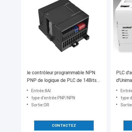
le contrôleur programmable NPN
PLC d'a
PNP de logique de PLC de 14Bits
d'Unima
8AI a entré la sortie d'OR
points 
Entrée:8AI
Entré
type d'entrée:PNP/NPN
type 
Sortie:OR
Sortie
CONTACTEZ