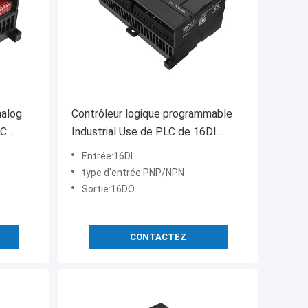
nalog
Contrôleur logique programmable
LC
Industrial Use de PLC de 16DI
16DO
Entrée:16DI
type d'entrée:PNP/NPN
Sortie:16DO
CONTACTEZ