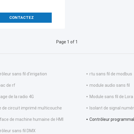
CONTACTEZ
Page 1 of 1
ôleur sans fil d'irrigation
rtu sans fil de modbus
pac de rf
module audio sans fil
age de la radio 4G
Module sans fil de Lora
e de circuit imprimé multicouche
Isolant de signal numé
rface de machine humaine de HMI
Contrôleur programmab
rôleur sans fil DMX