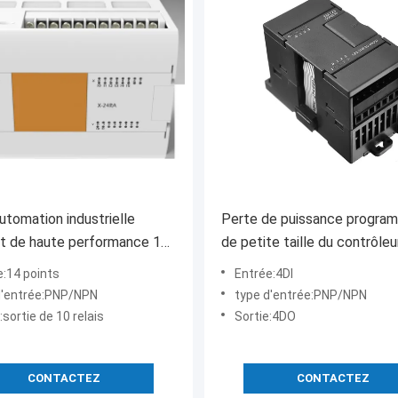
utomation industrielle
Perte de puissance progra
t de haute performance 14
de petite taille du contrôle
d'entrée
logique de PLC de 4DI 4DO
e:14 points
Entrée:4DI
d'entrée:PNP/NPN
type d'entrée:PNP/NPN
:sortie de 10 relais
Sortie:4DO
CONTACTEZ
CONTACTEZ