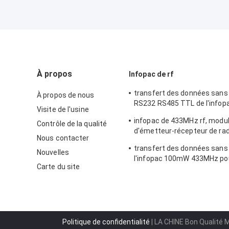
À propos
Infopac de rf
transfert des données sans 
À propos de nous
RS232 RS485 TTL de l'infop
Visite de l'usine
433MHz rf 100mW
infopac de 433MHz rf, module
Contrôle de la qualité
d'émetteur-récepteur de rad
Nous contacter
l'émetteur 2KM de rf pour l'
transfert des données sans fi
Nouvelles
l'infopac 100mW 433MHz po
Carte du site
données périodiques de 50
Politique de confidentialité
| LA CHINE Bon Qualité 