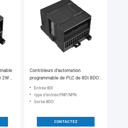
mmable
Contrôleurs d'automation
ur 2W de
programmable de PLC de 8DI 8DO
pour l'automation industrielle
Entrée:8DI
type d'entrée:PNP/NPN
Sortie:8DO
CONTACTEZ