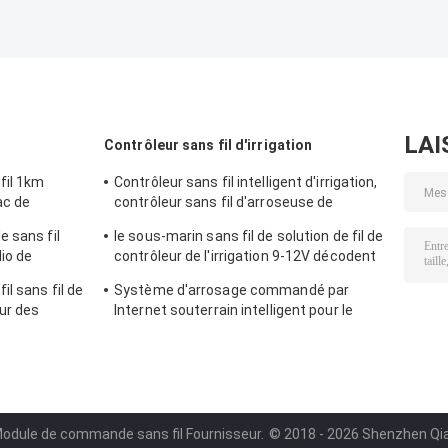
LAI
Contrôleur sans fil d'irrigation
fil 1km
Contrôleur sans fil intelligent d'irrigation,
ac de
contrôleur sans fil d'arroseuse de
programme d'irrigation
 sans fil
le sous-marin sans fil de solution de fil de
io de
contrôleur de l'irrigation 9-12V décodent
Amr
le panneau 128 que la station décodent
l sans fil de
Système d'arrosage commandé par
le conseil
ur des
Internet souterrain intelligent pour le
0m
solénoïde d'entraînement d'impulsion
Module de commande sans fil Fournisseur.
© 2018 - 2026 Shenzhen Qian