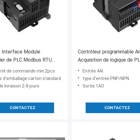
 Interface Module
Contrôleur programmable A
ller de PLC Modbus RTU
Acquisition de logique de P
3 RS485
d'EM235 4AI 1AO
ité de commande min:2pcs
Entrée:4AI
ls d'emballage:carton standard
type d'entrée:PNP/NPN
de livraison:2-8 jours
Sortie:1AO
CONTACTEZ
CONTACTEZ