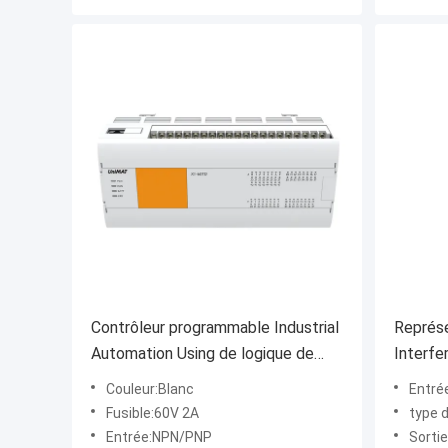
Contrôleur programmable Industrial
Représe
Automation Using de logique de
Interfe
PLC de DC24V
logique
Couleur:Blanc
Entré
Fusible:60V 2A
type 
Entrée:NPN/PNP
Sorti