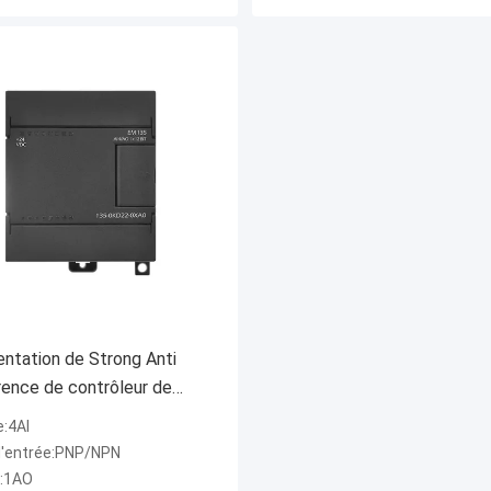
ntation de Strong Anti
rence de contrôleur de
 de PLC de 4AI 1AO
e:4AI
d'entrée:PNP/NPN
e:1AO