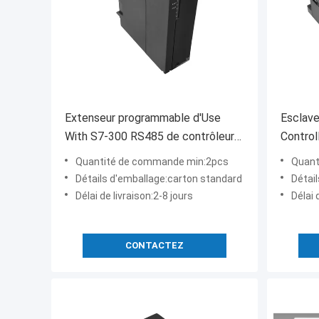
Extenseur programmable d'Use
Esclave
With S7-300 RS485 de contrôleur
Contro
de logique de PLC CP341
d'EM22
Quantité de commande min:2pcs
Quant
Détails d'emballage:carton standard
Détai
Délai de livraison:2-8 jours
Délai 
CONTACTEZ