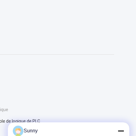
rique
le de logique de PLC
Sunny