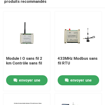
produits recommandés
Module I O sans fil 2
433MHz Modbus sans
km Contrôle sans fil
fil RTU
À la maison
envoyer une
envoyer une
Produits
demande
demande
Vidéos