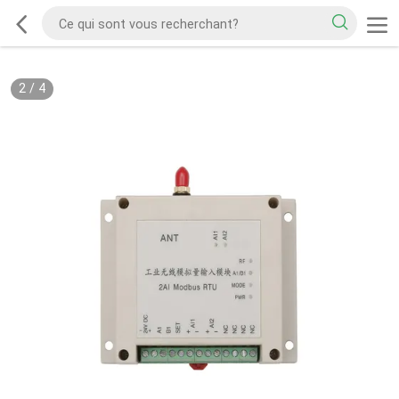
2
/
4