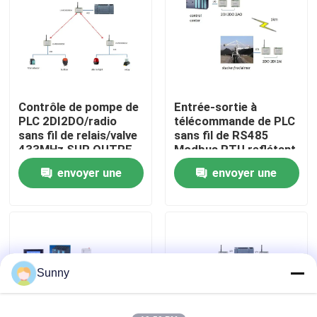
À propos de nous
Visite de l'usine
Contrôle de pompe de
Entrée-sortie à
PLC 2DI2DO/radio
télécommande de PLC
Contrôle de la qualité
sans fil de relais/valve
sans fil de RS485
433MHz SUR OUTRE
Modbus RTU reflétant
du contrôle
pour
envoyer une
envoyer une
Nous contacter
l'empileur/récupérateur
demande
demande
Nouvelles
Les affaires
Sunny
Le blog