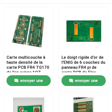
Carte multicouche à
Le doigt rigide d'or de
haute densité de la
l'ENIG de 6 couches du
carte PCB FR4 TG170
panneau FR4 pi de
de l'en cuivre 1OZ
carte PCB de Flex
Multilayer a fini
À la maison
envoyer une
envoyer une
demande
demande
Produits
Vidéos