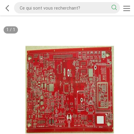
1
/
1