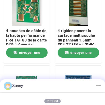
À propos de nous
Visite de l'usine
4 couches de câble de
4 rigides posent la
la haute performance
surface multicouche
FR4 TG180 de la carte
du panneau 1.5mm
Contrôle de la qualité
PCB 1.0mm de
FR4 TG150 pi L'ENIG
matériel rigide
de carte PCB finie
envoyer une
envoyer une
Nous contacter
demande
demande
Nouvelles
Sunny
Les affaires
7:31 PM
Le blog