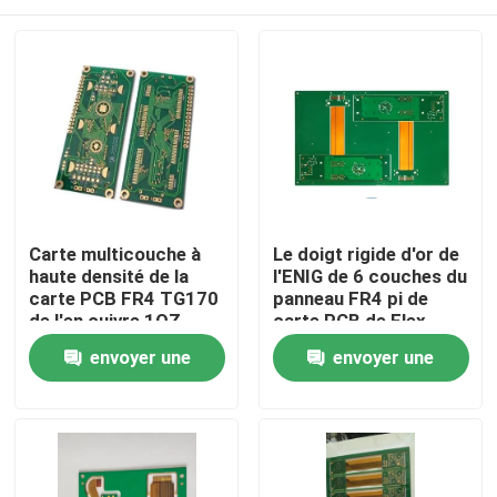
Carte multicouche à
Le doigt rigide d'or de
haute densité de la
l'ENIG de 6 couches du
carte PCB FR4 TG170
panneau FR4 pi de
de l'en cuivre 1OZ
carte PCB de Flex
Multilayer a fini
À la maison
envoyer une
envoyer une
demande
demande
Produits
Vidéos