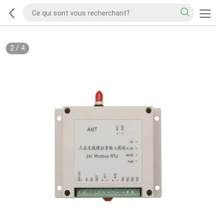
2
/
4