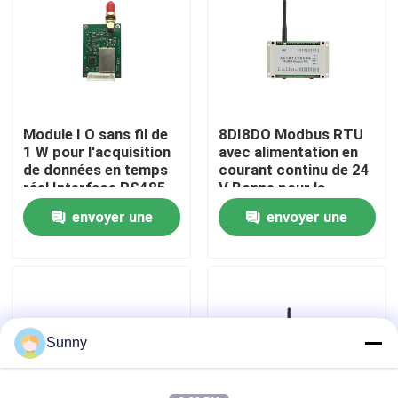
À propos de nous
Visite de l'usine
Module I O sans fil de
8DI8DO Modbus RTU
1 W pour l'acquisition
avec alimentation en
Contrôle de la qualité
de données en temps
courant continu de 24
réel Interface RS485
V Bonne pour la
technologie RF/Lora
envoyer une
envoyer une
Nous contacter
avancée
demande
demande
Nouvelles
Les affaires
Sunny
Le blog